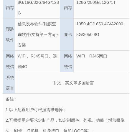
8G/16G/32G/64G/128
128G/250G/512G/1T
内存
内存
G
信息发布软件/触摸查
1050 4G/1650 4G/A2000
预装
询软件/支持第三方apk
显卡
8G/3050 8G
软件
安装
网络
WIFI、RJ45网口、选
网络
WIFI、RJ45网口
统信
购4G
统信
系统
中文、英文等多国语言
语言
备注：
1.以上配置用户可根据需求选择；
2.可根据用户要求定制产品，如定制颜色、外观、功能（增加摄像
头、刷卡、打印机、机身接口、丝印LOGO等）；