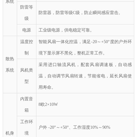
系统
防雷等
防雷器，防雷等级C级，防止瞬间感应雷击。
级
电源
工业级电源，供电稳定可靠。
温度控
智能风扇一体化控温，满足
-20～+50°
度的户外环
制
境下显示屏不黑化，整机正常工作。
散热
采用进口轴流风机，配套风扇调速板，自动感
系统
风机类
温，自动调节风扇转速，节能省电，延长风扇使
型
用寿命。
内置音
8欧2×10W
箱
工作环
户外 -20°～+50°、工作湿度10
%～90%
机身
境