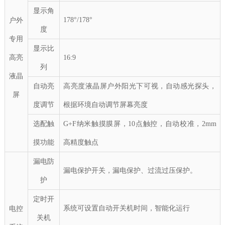
显示角
178°/178°
户外
度
专用
显示比
高亮
16:9
列
液晶
自动亮
高亮度液晶屏户外
阳光下可视
，
自动感光探头，
屏
度调节
根据环境
自动
调节屏幕亮度
选配触
G+F纳米触摸膜屏，
10点触控，自动校准，
2mm
摸功能
高精度触点
漏电防
漏电保护开关，漏电保护、过流过压保护。
护
定时
开
系统可设置自动开关机时间，智能化运行
电控
关机