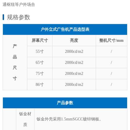
通枢纽等户外场合
规格参数
户外立式广告机产品选型表
屏幕尺寸
亮度
整机尺寸/mm
产
55寸
2000
cd/m2
/
品
65寸
2000
cd/m2
/
尺
75寸
2000
cd/m2
/
寸
86寸
2000
cd/m2
/
产品参数
钣金材
钣金外壳采用1.5mmSGCC镀锌钢板。
质