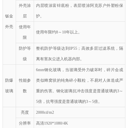
外壳涂
内层喷涂富锌底粉，表层喷涂阿克苏户外塑粉保
钣金
层
护。
外壳
使用年
使用年限
约
8～
10年以上。
限
防护等
整机防护等级达到IP55；高效多层过滤系统，隔
级
离有害灰尘进入机器内部。
6
mm钢化玻璃，当玻璃受外力破坏时，碎片会成
防爆
性能参
类似蜂窝状的钝角碎小颗粒，不易对人体造成严
玻璃
数
重的伤害。钢化玻璃抗冲击强度是普通玻璃的3～
5倍，抗弯强度是普通玻璃的3～5倍。
亮度
20
00cd/m2
分辨率
高清
1920
*
1080/4K