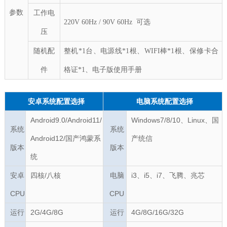
参数
工作电
220V
60Hz / 90V 60Hz 可选
压
随机配
整机*1台
、
电源线*1根
、
WIFI棒*1根
、
保修卡合
件
格证*1
、
电子版使用手册
安卓系统配置选择
电脑系统配置选择
Android9.0/Android11/
Windows7/8/10、
Linux
、国
系统
系统
Android12/国产鸿蒙系
产
统信
版本
版本
统
安卓
四核/八核
电脑
i3、i5、i7
、飞腾、兆芯
CPU
CPU
运行
2G/4G/8G
运行
4G/8G/16G/32G