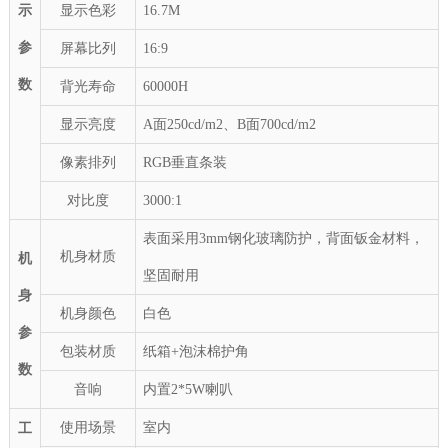
示
显示色彩
16.7M
参
屏幕比列
16:9
数
背光寿命
60000H
显示亮度
A面250
cd/m2
、B面700
cd/m2
像素排列
RGB垂直条装
对比度
3000:1
表面采用
3mm钢化玻璃防护，
背面钣金材料，
机身
材质
机
坚固耐用
身
机身颜色
白色
参
包装材质
纸箱+泡沫棉护角
数
音响
内置2*5W喇叭
使用场景
室内
工