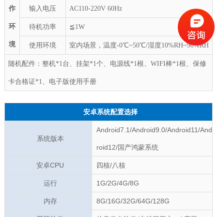
作
输入电压
AC1
1
0-220V
60Hz
环
待机功率
≦1W
境
使用环境
室内场景，温度‐
0
℃~
5
0℃/湿度10%RH~90%RH
随机配件
：
整机*1台
、
挂架*1个
、
电源线*1根
、
WIFI棒*1根
、
保修
卡合格证*1
、
电子版使用手册
安卓系统配置选择
Android7.1/Android9.0/Android11/And
系统版本
roid12/国产鸿蒙系统
安卓CPU
四核/八核
运行
1G/2G/4G/8G
内存
8G/16G/32G/64G/128G