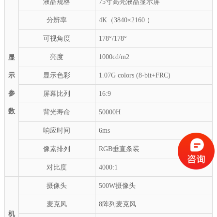
液晶规格
75寸高亮液晶显示屏
分辨率
4K（
3840×2160
）
可视角度
178°/178°
亮度
1000cd/m2
显
示
显示色彩
1.07G colors (8-bit+FRC)
参
屏幕比列
16:9
数
背光寿命
50000H
响应时间
6ms
像素排列
RGB垂直条装
对比度
4000:1
摄像头
500W摄像头
麦克风
8阵列麦克风
机