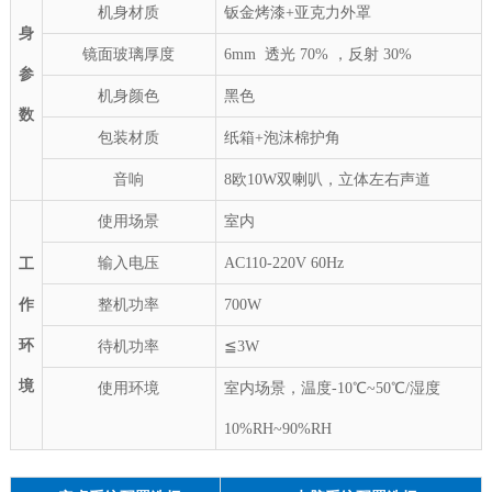
机身
材质
钣金烤漆
+亚克力外罩
身
镜面玻璃厚度
6mm 透光 70% ，反射 30%
参
机身颜色
黑色
数
包装材质
纸箱
+泡沫棉护角
音响
8欧10W双喇叭，立体左右声道
使用场景
室内
输入电压
AC1
1
0-220V
60Hz
工
作
整机功率
700W
环
待机功率
≦
3
W
境
使用环境
室内场景，温度
‐
10
℃~
5
0℃/湿度
10%RH~90%RH